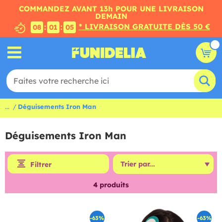
COMMANDEZ AVANT 13h POUR UNE LIVRAISON
DEMAIN
* LIVRAISON GRATUITE DÈS 50 €
:
:
08
01
05
...
Déguisements Iron Man
Déguisements Iron Man
Filtrer
4
produits
-63%
-63%