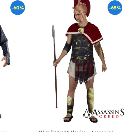
-60%
-65%