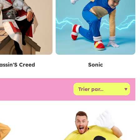
assin'S Creed
Sonic