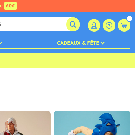
de
60€
CADEAUX & FÊTE