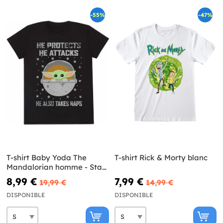
-55%
-47%
T-shirt Baby Yoda The
T-shirt Rick & Morty blanc
Mandalorian homme - Star
Wars
8,99 €
7,99 €
19,99 €
14,99 €
DISPONIBLE
DISPONIBLE