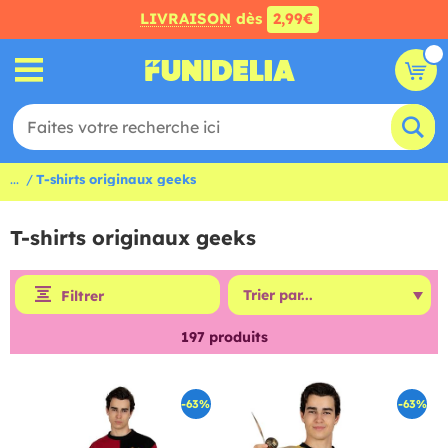
LIVRAISON
dès
2,99€
...
T-shirts originaux geeks
T-shirts originaux geeks
Filtrer
197
produits
-63%
-63%