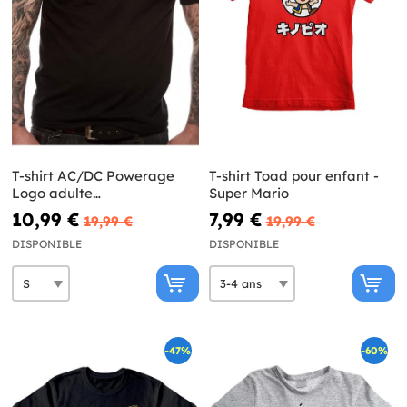
T-shirt AC/DC Powerage
T-shirt Toad pour enfant -
Logo adulte
Super Mario
un+D5:D233isexe
10,99 €
7,99 €
19,99 €
19,99 €
DISPONIBLE
DISPONIBLE
-47%
-60%