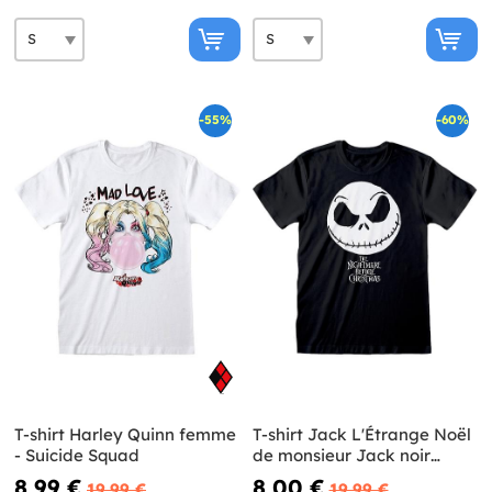
-55%
-60%
T-shirt Harley Quinn femme
T-shirt Jack L'Étrange Noël
- Suicide Squad
de monsieur Jack noir
homme
8,99 €
8,00 €
19,99 €
19,99 €