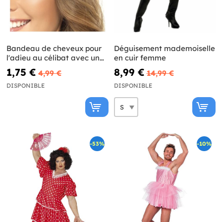
Bandeau de cheveux pour
Déguisement mademoiselle
l'adieu au célibat avec un
en cuir femme
voile
1,75 €
8,99 €
4,99 €
14,99 €
DISPONIBLE
DISPONIBLE
-53%
-10%