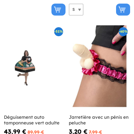
-51%
-60%
Déguisement auto
Jarretière avec un pénis en
tamponneuse vert adulte
peluche
43,99 €
3,20 €
89,99 €
7,99 €