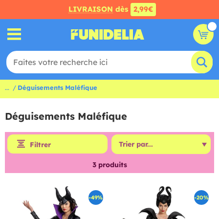
LIVRAISON
dès
2,99€
...
Déguisements Maléfique
Déguisements Maléfique
Filtrer
3
produits
-49%
-20%