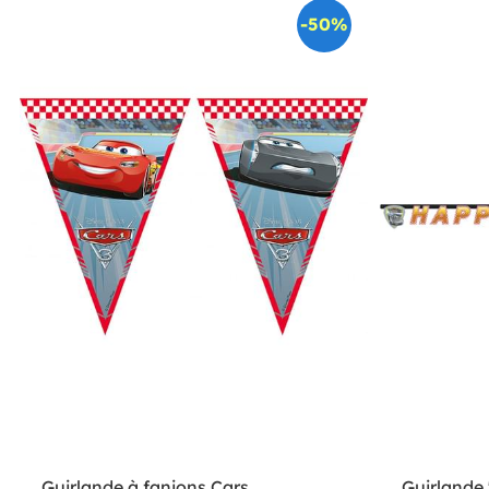
-50%
Guirlande à fanions Cars
Guirlande