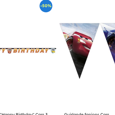
-50%
 "Happy Birthday" Cars 3
Guirlande fanions Cars