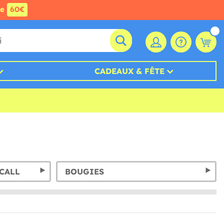
de
60€
CADEAUX & FÊTE
CALL
BOUGIES