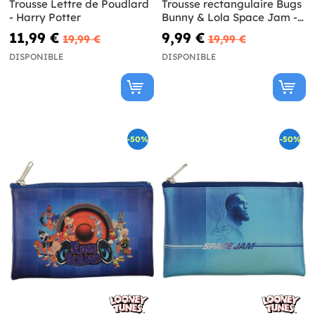
Trousse Lettre de Poudlard
Trousse rectangulaire Bugs
- Harry Potter
Bunny & Lola Space Jam -
Looney Tunes
11,99 €
9,99 €
19,99 €
19,99 €
DISPONIBLE
DISPONIBLE
-50%
-50%