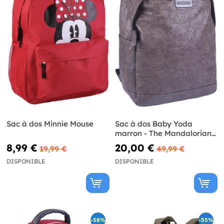
Sac à dos Minnie Mouse
Sac à dos Baby Yoda
marron - The Mandalorian
Star Wars
8,99 €
20,00 €
19,99 €
49,99 €
DISPONIBLE
DISPONIBLE
-58%
-55%