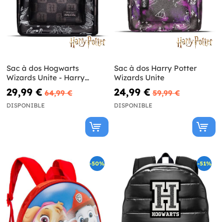
Sac à dos Hogwarts
Sac à dos Harry Potter
Wizards Unite - Harry
Wizards Unite
Potter
29,99 €
24,99 €
64,99 €
59,99 €
DISPONIBLE
DISPONIBLE
-50%
-51%