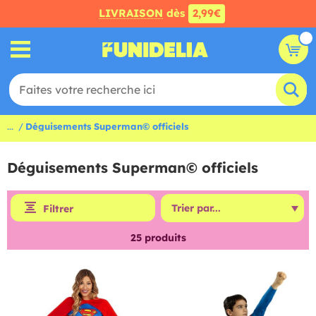
LIVRAISON
dès
2,99€
...
Déguisements Superman© officiels
Déguisements Superman© officiels
Filtrer
25
produits