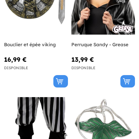
Bouclier et épée viking
Perruque Sandy - Grease
16,99 €
13,99 €
DISPONIBLE
DISPONIBLE