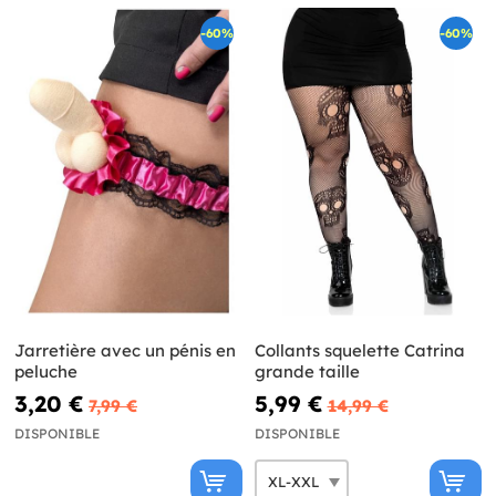
-60%
-60%
Jarretière avec un pénis en
Collants squelette Catrina
peluche
grande taille
3,20 €
5,99 €
7,99 €
14,99 €
DISPONIBLE
DISPONIBLE