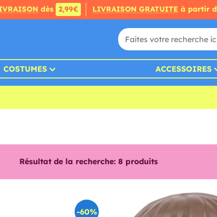
IVRAISON
dès
2,99€
LIVRAISON GRATUITE
à partir 
COSTUMES
ACCESSOIRES
Résultat de la recherche:
8
produits
-60%