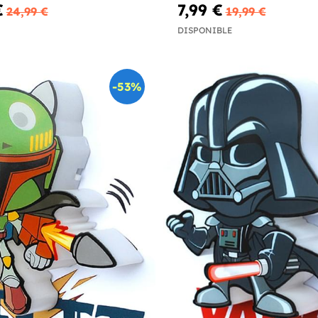
€
7,99 €
24,99 €
19,99 €
DISPONIBLE
-53%