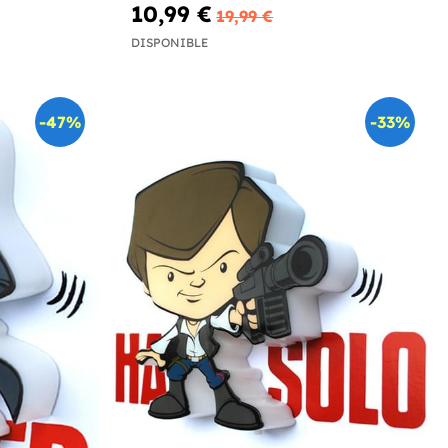
10,99 €
19,99 €
DISPONIBLE
-47%
-33%