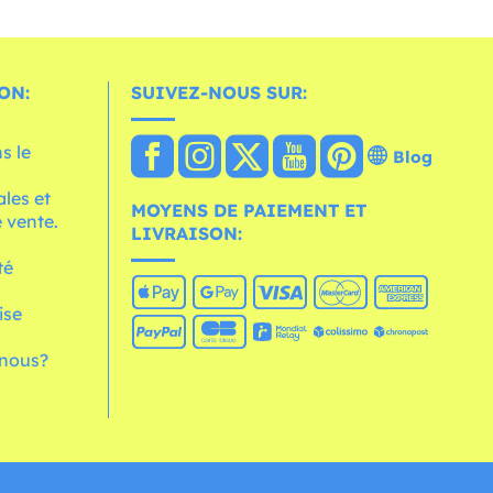
ON:
SUIVEZ-NOUS SUR:
s le
Blog
les et
MOYENS DE PAIEMENT ET
 vente.
LIVRAISON:
té
ise
nous?