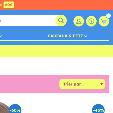
de
60€
CADEAUX & FÊTE
-60%
-45%