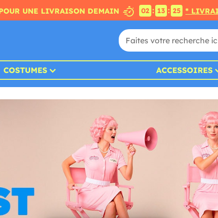
:
:
POUR UNE LIVRAISON DEMAIN
* LIVRA
02
13
22
COSTUMES
ACCESSOIRES