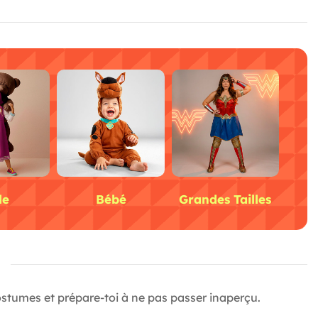
le
Bébé
Grandes Tailles
S
 costumes et prépare-toi à ne pas passer inaperçu.