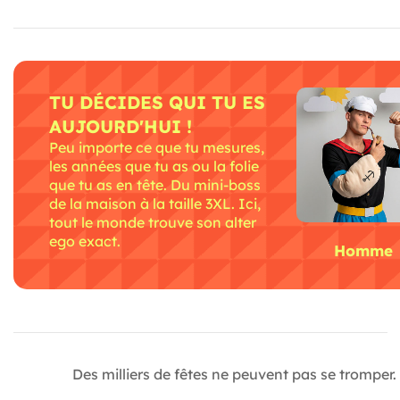
TU DÉCIDES QUI TU ES
AUJOURD'HUI !
Peu importe ce que tu mesures,
les années que tu as ou la folie
que tu as en tête. Du mini-boss
de la maison à la taille 3XL. Ici,
tout le monde trouve son alter
ego exact.
Homme
Des milliers de fêtes ne peuvent pas se tromper. 