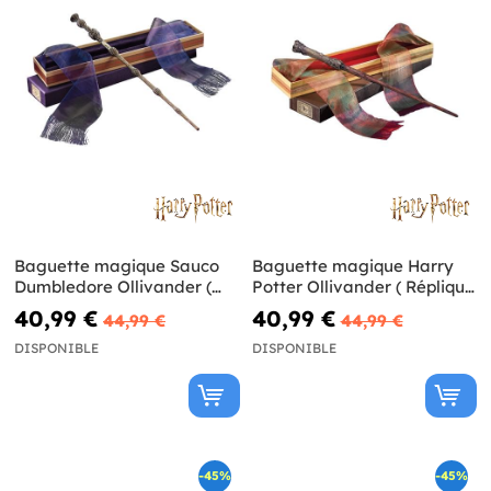
Baguette magique Sauco
Baguette magique Harry
Dumbledore Ollivander (
Potter Ollivander ( Réplique
Réplique Officielle) - Harry
Officielle)
40,99 €
40,99 €
44,99 €
44,99 €
Potter
DISPONIBLE
DISPONIBLE
-45%
-45%