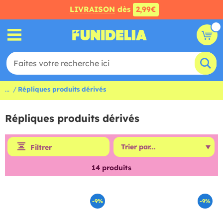
LIVRAISON
dès
2,99€
...
Répliques produits dérivés
Répliques produits dérivés
Filtrer
14
produits
-9%
-9%