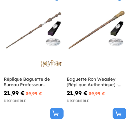
Réplique Baguette de
Baguette Ron Weasley
Sureau Professeur
(Réplique Authentique) -
Dumbledore - Harry Potter
Harry Potter et les reliques
21,99 €
21,99 €
39,99 €
39,99 €
de la mort
DISPONIBLE
DISPONIBLE