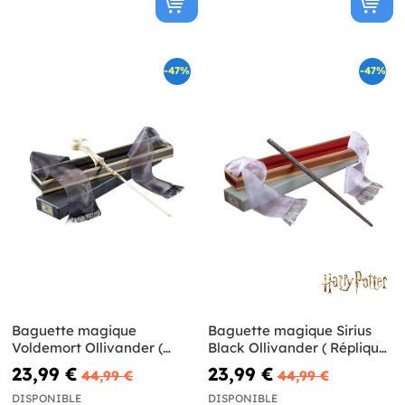
-47%
-47%
Baguette magique
Baguette magique Sirius
Voldemort Ollivander (
Black Ollivander ( Réplique
Réplique Officielle) - Harry
Officielle) - Harry Potter
23,99 €
23,99 €
44,99 €
44,99 €
Potter
DISPONIBLE
DISPONIBLE