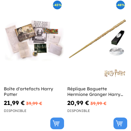
-45%
-48%
Boîte d'artefacts Harry
Réplique Baguette
Potter
Hermione Granger Harry
Potter et les Reliques de la
21,99 €
20,99 €
39,99 €
39,99 €
Mort
DISPONIBLE
DISPONIBLE