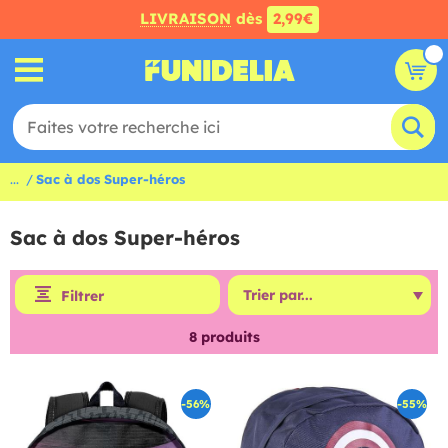
LIVRAISON
dès
2,99€
...
Sac à dos Super-héros
Sac à dos Super-héros
Filtrer
8
produits
-56%
-55%