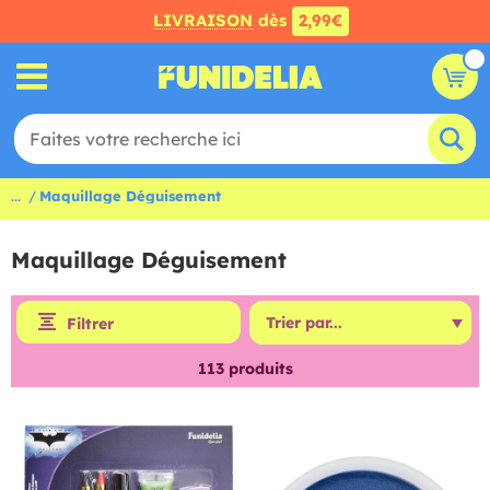
LIVRAISON
dès
2,99€
...
Maquillage Déguisement
Maquillage Déguisement
Filtrer
113
produits