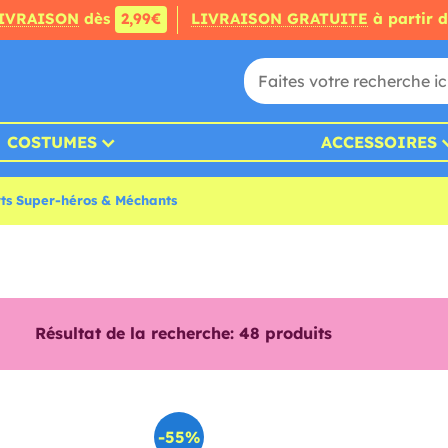
IVRAISON
dès
2,99€
LIVRAISON GRATUITE
à partir 
COSTUMES
ACCESSOIRES
rts Super-héros & Méchants
Résultat de la recherche:
48
produits
-55%