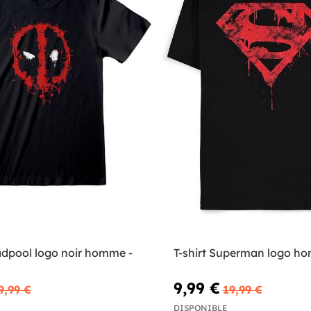
adpool logo noir homme -
T-shirt Superman logo h
9,99 €
9,99 €
19,99 €
DISPONIBLE