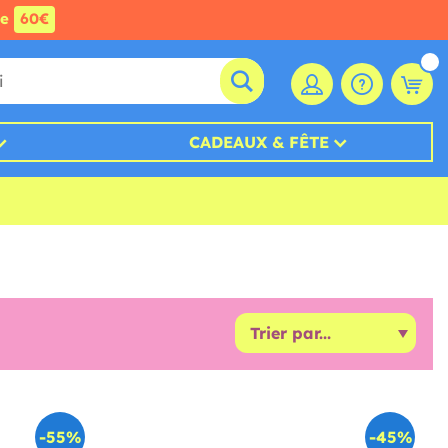
de
60€
CADEAUX & FÊTE
-55%
-45%