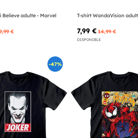
ki Believe adulte - Marvel
T-shirt WandaVision adul
7,99 €
9,99 €
14,99 €
DISPONIBLE
-47%