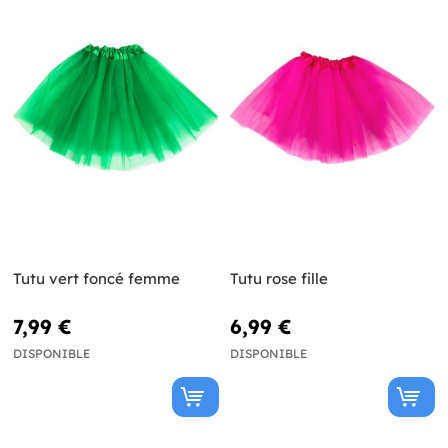
Tutu vert foncé femme
Tutu rose fille
7,99 €
6,99 €
DISPONIBLE
DISPONIBLE