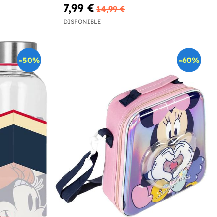
7,99 €
14,99 €
DISPONIBLE
-50%
-60%