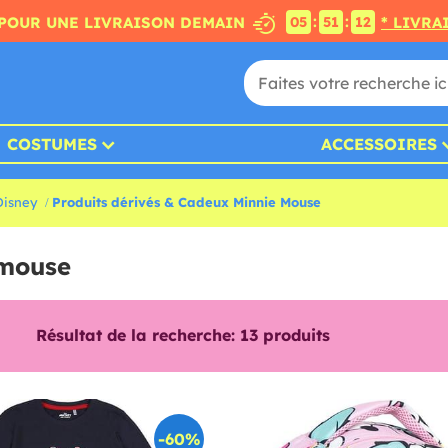
:
:
POUR UNE LIVRAISON DEMAIN
* LIVRA
05
51
11
COSTUMES
ACCESSOIRES
Disney
Produits dérivés & Cadeux Minnie Mouse
 mouse
Résultat de la recherche:
13
produits
-60%