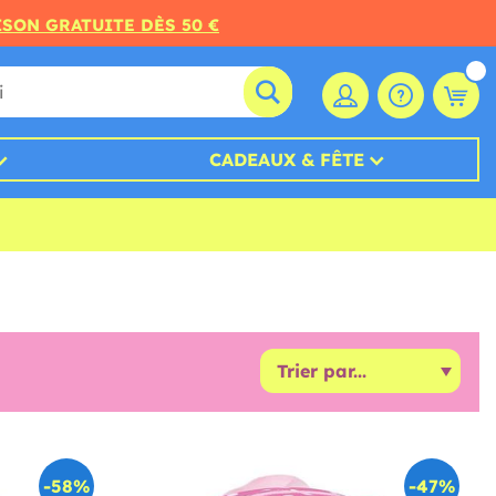
ISON GRATUITE DÈS 50 €
CADEAUX & FÊTE
-58%
-47%