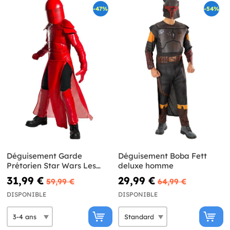
-47%
-54%
Déguisement Garde
Déguisement Boba Fett
Prétorien Star Wars Les
deluxe homme
Derniers Jedi super deluxe
31,99 €
29,99 €
59,99 €
64,99 €
enfant
DISPONIBLE
DISPONIBLE