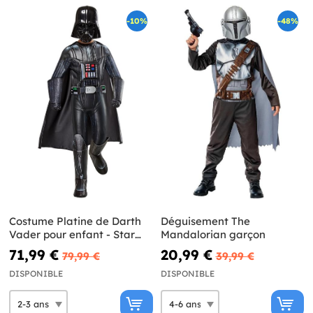
-10%
-48%
Costume Platine de Darth
Déguisement The
Vader pour enfant - Star
Mandalorian garçon
Wars
71,99 €
20,99 €
79,99 €
39,99 €
DISPONIBLE
DISPONIBLE