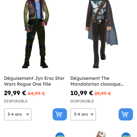
Déguisement Jyn Erso Star
Déguisement The
Wars Rogue One fille
Mandalorian classique
garçon - Star Wars
29,99 €
10,99 €
44,99 €
29,99 €
DISPONIBLE
DISPONIBLE
-45%
-50%