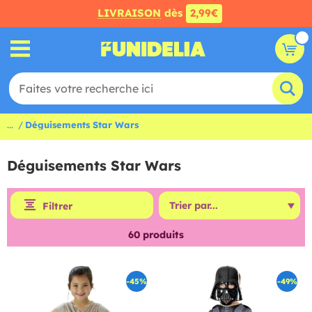
LIVRAISON
dès
2,99€
...
Déguisements Star Wars
Déguisements Star Wars
Filtrer
60
produits
-45%
-49%