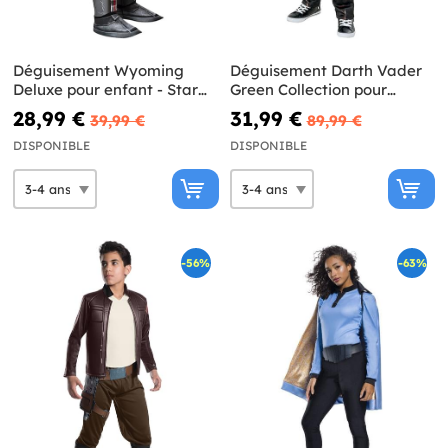
Déguisement Wyoming
Déguisement Darth Vader
Deluxe pour enfant - Star
Green Collection pour
Wars: The Bad Batch
enfant - Star Wars
28,99 €
31,99 €
39,99 €
89,99 €
DISPONIBLE
DISPONIBLE
-56%
-63%