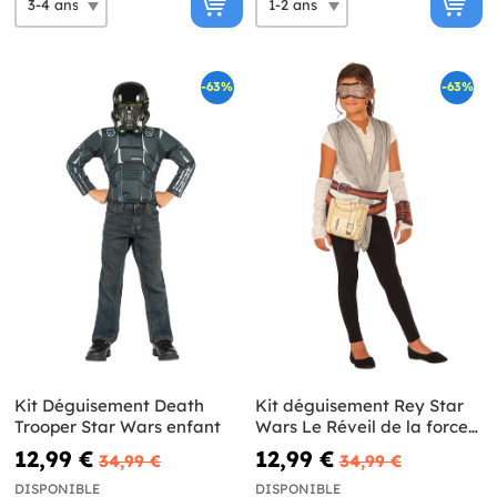
-63%
-63%
Kit Déguisement Death
Kit déguisement Rey Star
Trooper Star Wars enfant
Wars Le Réveil de la force
fille
12,99 €
12,99 €
34,99 €
34,99 €
DISPONIBLE
DISPONIBLE