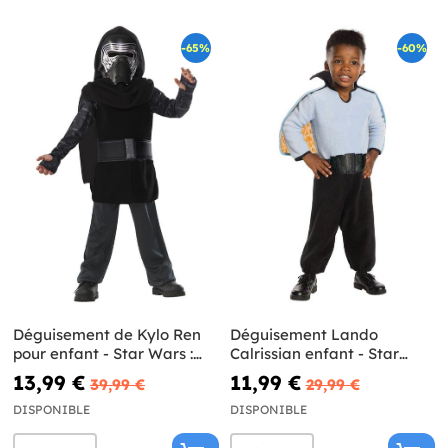
-65%
-60%
Déguisement de Kylo Ren
Déguisement Lando
pour enfant - Star Wars :
Calrissian enfant - Star
Épisode VII
Wars
13,99 €
11,99 €
39,99 €
29,99 €
DISPONIBLE
DISPONIBLE