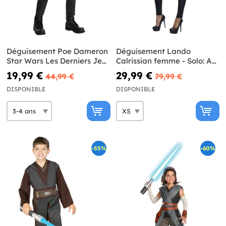
Déguisement Poe Dameron
Déguisement Lando
Star Wars Les Derniers Jedi
Calrissian femme - Solo: A
deluxe enfant
Star Wars Story
19,99 €
29,99 €
44,99 €
79,99 €
DISPONIBLE
DISPONIBLE
-55%
-60%