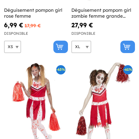
Déguisement pompon girl
Déguisement pompom girl
rose femme
zombie femme grande
taille
6,99 €
27,99 €
17,99 €
DISPONIBLE
DISPONIBLE
-63%
-61%