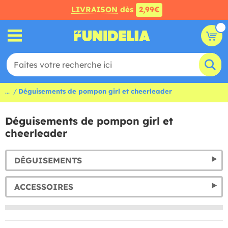
LIVRAISON
dès
2,99€
...
Déguisements de pompon girl et cheerleader
Déguisements de pompon girl et
cheerleader
DÉGUISEMENTS
ACCESSOIRES