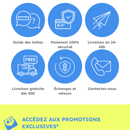
Guide des tailles
Paiement 100%
Livraison en 24-
sécurisé
48h
Livraison gratuite
Échanges et
Contactez-nous
dès 50€
retours
ACCÉDEZ AUX PROMOTIONS
EXCLUSIVES*