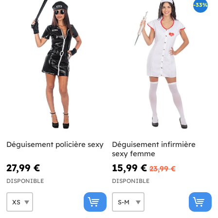
-33%
Déguisement policière sexy
Déguisement infirmière
sexy femme
27,99 €
15,99 €
23,99 €
DISPONIBLE
DISPONIBLE