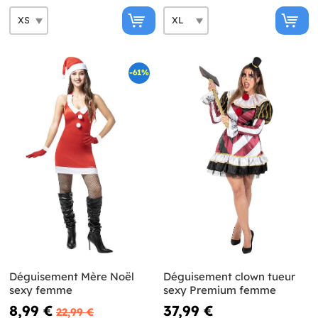
-61%
Déguisement Mère Noël
Déguisement clown tueur
sexy femme
sexy Premium femme
8,99 €
37,99 €
22,99 €