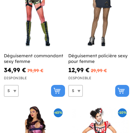
Déguisement commandant
Déguisement policière sexy
sexy femme
pour femme
34,99 €
12,99 €
79,99 €
29,99 €
DISPONIBLE
DISPONIBLE
-63%
-10%