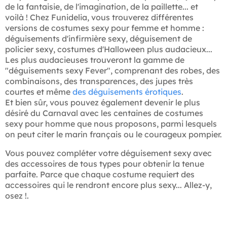
de la fantaisie, de l'imagination, de la paillette... et
voilà ! Chez Funidelia, vous trouverez différentes
versions de costumes sexy pour femme et homme :
déguisements d'infirmière sexy, déguisement de
policier sexy, costumes d'Halloween plus audacieux...
Les plus audacieuses trouveront la gamme de
"déguisements sexy Fever", comprenant des robes, des
combinaisons, des transparences, des jupes très
courtes et même
des déguisements érotiques
.
Et bien sûr, vous pouvez également devenir le plus
désiré du Carnaval avec les centaines de costumes
sexy pour homme que nous proposons, parmi lesquels
on peut citer le marin français ou le courageux pompier.
Vous pouvez compléter votre déguisement sexy avec
des accessoires de tous types pour obtenir la tenue
parfaite. Parce que chaque costume requiert des
accessoires qui le rendront encore plus sexy... Allez-y,
osez !.