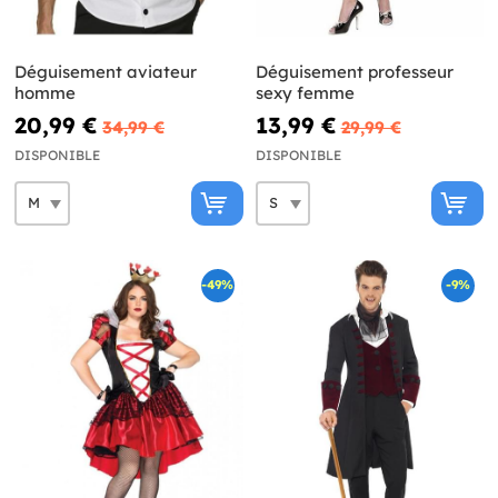
Déguisement aviateur
Déguisement professeur
homme
sexy femme
20,99 €
13,99 €
34,99 €
29,99 €
DISPONIBLE
DISPONIBLE
-49%
-9%