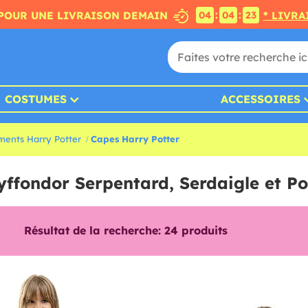
:
:
POUR UNE LIVRAISON DEMAIN
* LIVRA
04
04
21
COSTUMES
ACCESSOIRES
ents Harry Potter
Capes Harry Potter
yffondor Serpentard, Serdaigle et Po
Résultat de la recherche:
24
produits