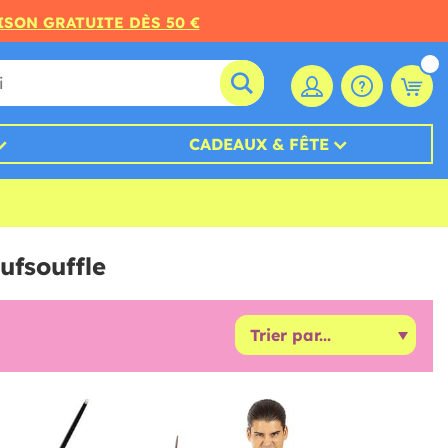
ISON GRATUITE DÈS 50 €
CADEAUX & FÊTE
ufsouffle