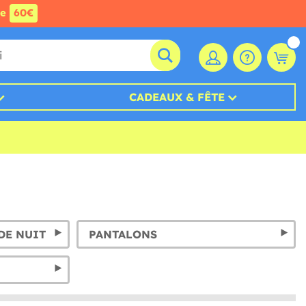
de
60€
CADEAUX & FÊTE
DE NUIT
PANTALONS