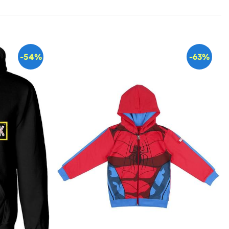
-54%
-63%