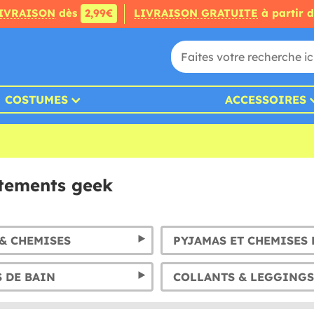
IVRAISON
dès
2,99€
LIVRAISON GRATUITE
à partir 
COSTUMES
ACCESSOIRES
êtements geek
 & CHEMISES
PYJAMAS ET CHEMISES 
 DE BAIN
COLLANTS & LEGGINGS