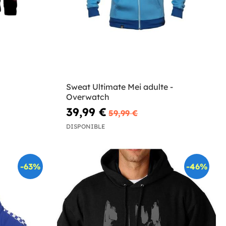
Sweat Ultimate Mei adulte -
Overwatch
39,99 €
59,99 €
DISPONIBLE
-63%
-46%