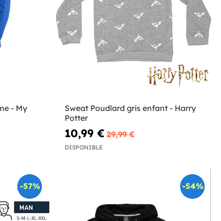
me - My
Sweat Poudlard gris enfant - Harry
Potter
10,99 €
29,99 €
DISPONIBLE
-57%
-54%