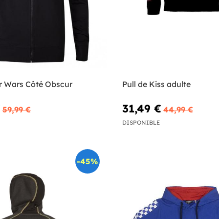
r Wars Côté Obscur
Pull de Kiss adulte
€
31,49 €
59,99 €
44,99 €
DISPONIBLE
-45%