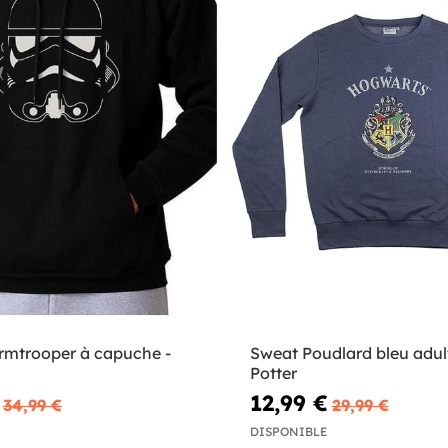
rmtrooper à capuche -
Sweat Poudlard bleu adult
Potter
12,99 €
34,99 €
29,99 €
DISPONIBLE