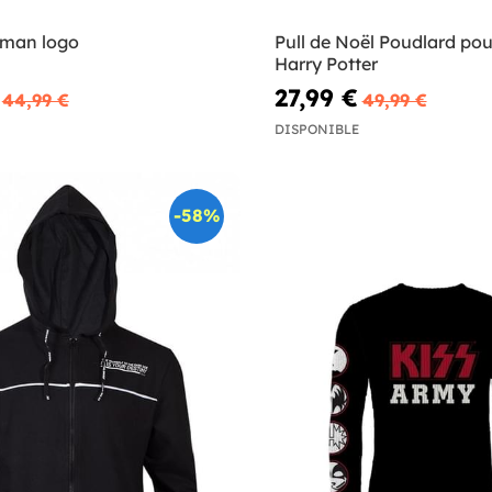
tman logo
Pull de Noël Poudlard po
Harry Potter
27,99 €
44,99 €
49,99 €
DISPONIBLE
-58%