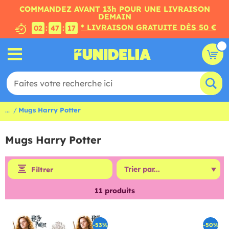
COMMANDEZ AVANT 13h POUR UNE LIVRAISON
DEMAIN
* LIVRAISON GRATUITE DÈS 50 €
:
:
02
47
17
...
Mugs Harry Potter
Mugs Harry Potter
Filtrer
11
produits
-53%
-50%