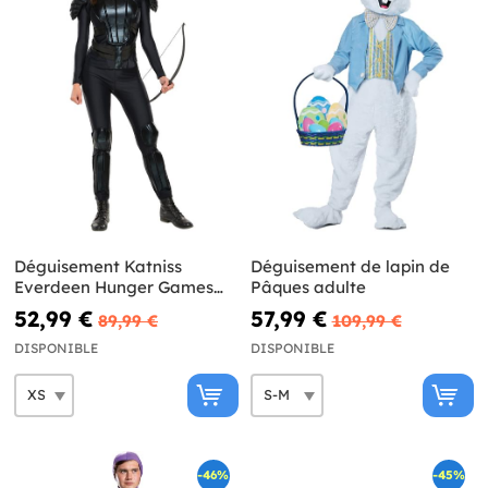
Déguisement Katniss
Déguisement de lapin de
Everdeen Hunger Games
Pâques adulte
femme
52,99 €
57,99 €
89,99 €
109,99 €
DISPONIBLE
DISPONIBLE
-46%
-45%