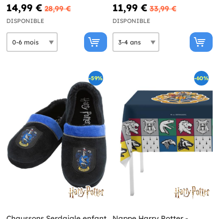
14,99 €
11,99 €
28,99 €
33,99 €
DISPONIBLE
DISPONIBLE
-59%
-60%
Chaussons Serdaigle enfant
Nappe Harry Potter -