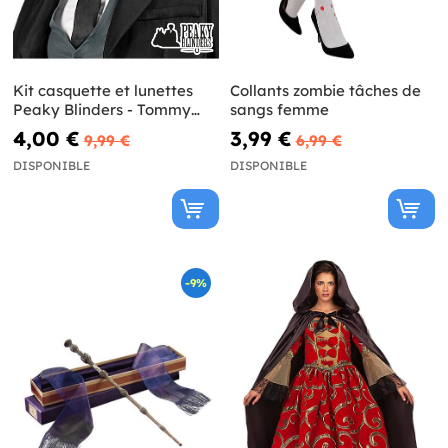
Kit casquette et lunettes
Collants zombie tâches de
Peaky Blinders - Tommy
sangs femme
Shelby
4,00 €
3,99 €
9,99 €
6,99 €
DISPONIBLE
DISPONIBLE
-9%