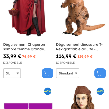
Déguisement Chaperon
Déguisement dinosaure T-
sombre femme grande
Rex gonflable adulte -
taille
Jurassic World
33,99 €
116,99 €
74,99 €
129,99 €
DISPONIBLE
DISPONIBLE
-65%
-61%