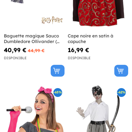
Baguette magique Sauco
Cape noire en satin à
Dumbledore Ollivander (
capuche
Réplique Officielle) - Harry
40,99 €
16,99 €
44,99 €
Potter
DISPONIBLE
DISPONIBLE
-65%
-62%