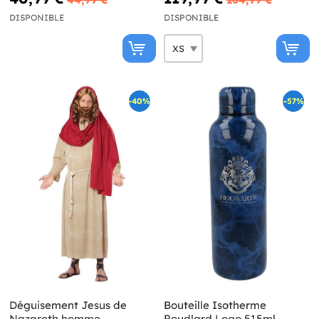
DISPONIBLE
DISPONIBLE
-40%
-57%
Déguisement Jesus de
Bouteille Isotherme
Nazareth homme
Poudlard Logo 515ml -