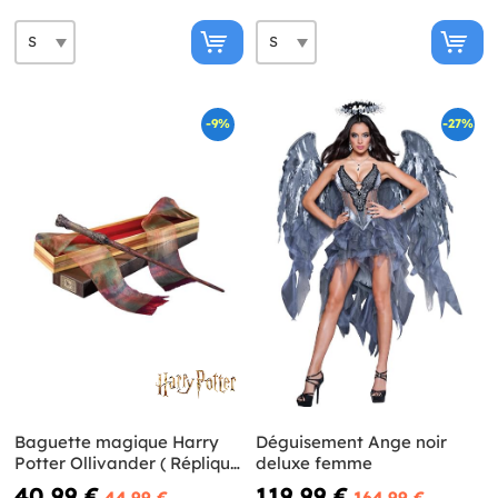
-9%
-27%
Baguette magique Harry
Déguisement Ange noir
Potter Ollivander ( Réplique
deluxe femme
Officielle)
40,99 €
119,99 €
44,99 €
164,99 €