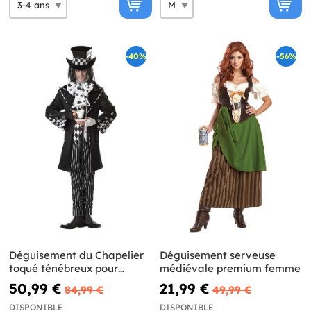
-40%
-56%
Déguisement du Chapelier
Déguisement serveuse
toqué ténébreux pour
médiévale premium femme
homme
50,99 €
21,99 €
84,99 €
49,99 €
DISPONIBLE
DISPONIBLE