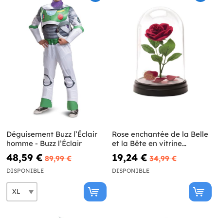
Déguisement Buzz l’Éclair
Rose enchantée de la Belle
homme - Buzz l’Éclair
et la Bête en vitrine
lumineuse
48,59 €
19,24 €
89,99 €
34,99 €
DISPONIBLE
DISPONIBLE