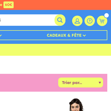
de
60€
CADEAUX & FÊTE