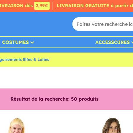
IVRAISON
dès
2,99€
LIVRAISON GRATUITE
à partir 
COSTUMES
ACCESSOIRES
guisements Elfes & Lutins
Résultat de la recherche:
50
produits