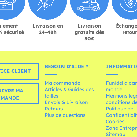
aiement
Livraison en
Livraison
Échange
 sécurisé
24-48h
gratuite dès
retou
50€
BESOIN D'AIDE ?:
INFORMATI
ICE CLIENT
Ma commande
Funidelia dan
Articles & Guides des
monde
UIVRE MA
tailles
Mentions léga
MMANDE
Envois & Livraison
conditions de
Retours
Politique de
Plus de questions
Confidentiali
Cookies
Zone Entrepr
Sitemap