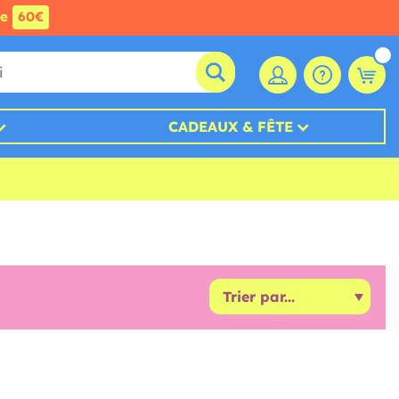
de
60€
CADEAUX & FÊTE