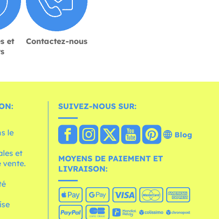
s et
Contactez-nous
rs
ON:
SUIVEZ-NOUS SUR:
s le
Blog
les et
MOYENS DE PAIEMENT ET
 vente.
LIVRAISON:
té
ise