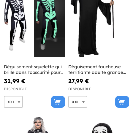
Déguisement squelette qui
Déguisement faucheuse
brille dans l'obscurité pour
terrifiante adulte grande
homme taille grande
taille
31,99 €
27,99 €
DISPONIBLE
DISPONIBLE