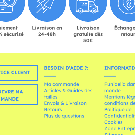
aiement
Livraison en
Livraison
Échange
 sécurisé
24-48h
gratuite dès
retou
50€
BESOIN D'AIDE ?:
INFORMATI
ICE CLIENT
Ma commande
Funidelia dan
Articles & Guides des
monde
UIVRE MA
tailles
Mentions léga
MMANDE
Envois & Livraison
conditions de
Retours
Politique de
Plus de questions
Confidentiali
Cookies
Zone Entrepr
Sitemap