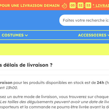
:
:
POUR UNE LIVRAISON DEMAIN
* LIVRA
05
52
52
COSTUMES
ACCESSOIRES
s délais de livraison ?
vraison
pour les produits disponibles en stock est de
24h
(h
ant
13h00.
ssez un autre mode de livraison, vous trouverez sur chaque a
Les tailles des déguisements peuvent avoir une date de liv
ansporteurs et la commande ne pourra être livrée avant la d