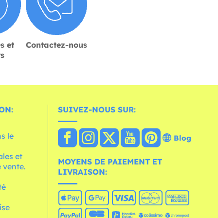
s et
Contactez-nous
rs
ON:
SUIVEZ-NOUS SUR:
s le
Blog
les et
MOYENS DE PAIEMENT ET
 vente.
LIVRAISON:
té
ise