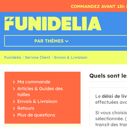
COMMANDEZ AVANT 13h 
PAR THÈMES
Funidelia
Service Client
Envois & Livraison
Quels sont le
Ma commande
Articles & Guides des
tailles
Le
délai de li
Envois & Livraison
effectuées av
Retours
Si vous choisi
Plus de questions
sélectionnée. (
transit des tr