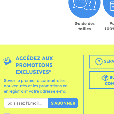
Guide des
P
tailles
100%
ACCÉDEZ AUX
SERV
PROMOTIONS
EXCLUSIVES*
S
Soyez le premier à connaître les
CO
nouveautés et les promotions en
enregistrant votre adresse e-mail !
S'ABONNER