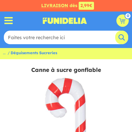
LIVRAISON
dès
2,99€
0
...
Déguisements Sucreries
Canne à sucre gonflable