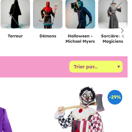
Terreur
Démons
Halloween -
Sorcières &
Michael Myers
Magiciens
-29%