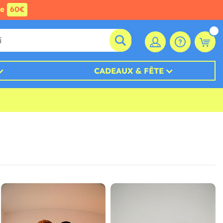
de
60€
CADEAUX & FÊTE