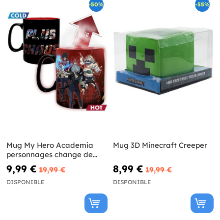
-50%
-55%
Mug My Hero Academia
Mug 3D Minecraft Creeper
personnages change de
couleur
9,99 €
8,99 €
19,99 €
19,99 €
DISPONIBLE
DISPONIBLE