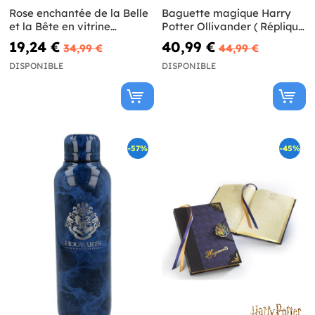
Rose enchantée de la Belle
Baguette magique Harry
et la Bête en vitrine
Potter Ollivander ( Réplique
lumineuse
Officielle)
19,24 €
40,99 €
34,99 €
44,99 €
DISPONIBLE
DISPONIBLE
-57%
-45%