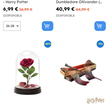
- Harry Potter
Dumbledore Ollivander (
Réplique Officielle) - Harry
6,99 €
40,99 €
16,99 €
44,99 €
Potter
DISPONIBLE
DISPONIBLE
-45%
-9%