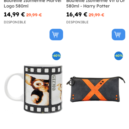
Bouteille Isotherme Marvel
Bouteille Isotherme Vif d'Or
Logo 580ml
580ml - Harry Potter
14,99 €
16,49 €
29,99 €
29,99 €
DISPONIBLE
DISPONIBLE
-60%
-60%