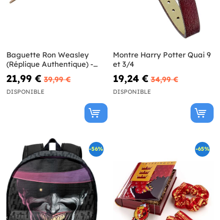
Baguette Ron Weasley
Montre Harry Potter Quai 9
(Réplique Authentique) -
et 3/4
Harry Potter et les reliques
21,99 €
19,24 €
39,99 €
34,99 €
de la mort
DISPONIBLE
DISPONIBLE
-56%
-65%