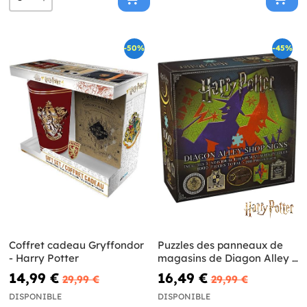
-50%
-45%
Coffret cadeau Gryffondor
Puzzles des panneaux de
- Harry Potter
magasins de Diagon Alley -
Harry Potter
14,99 €
16,49 €
29,99 €
29,99 €
DISPONIBLE
DISPONIBLE