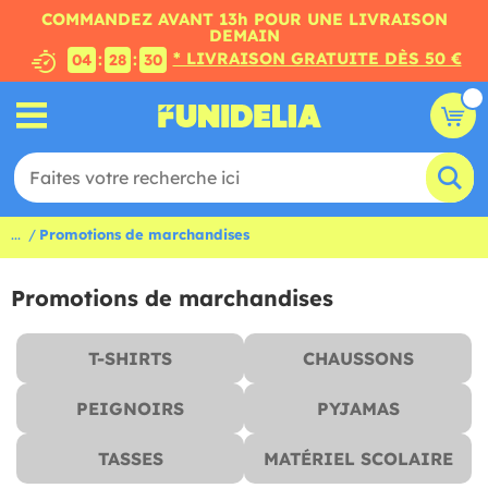
COMMANDEZ AVANT 13h POUR UNE LIVRAISON
DEMAIN
* LIVRAISON GRATUITE DÈS 50 €
:
:
04
28
28
...
Promotions de marchandises
Promotions de marchandises
T-SHIRTS
CHAUSSONS
PEIGNOIRS
PYJAMAS
TASSES
MATÉRIEL SCOLAIRE