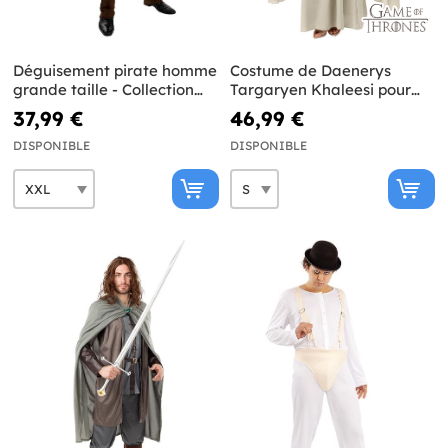
Déguisement pirate homme
Costume de Daenerys
grande taille - Collection
Targaryen Khaleesi pour
Caraïbe
femme - Game of Thrones
37,99 €
46,99 €
DISPONIBLE
DISPONIBLE