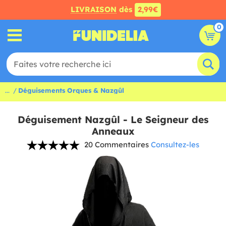
LIVRAISON
dès
2,99€
0
...
Déguisements Orques & Nazgûl
Déguisement Nazgûl - Le Seigneur des
Anneaux
20 Commentaires
Consultez-les