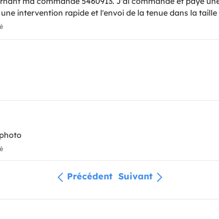
ernant ma commande 5460913. J'ai commandé et payé une t
une intervention rapide et l'envoi de la tenue dans la tai
ié
 photo
ié
Précédent
Suivant