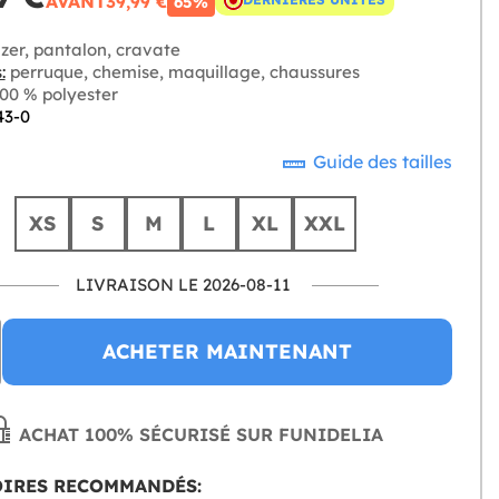
AVANT
39,99 €
65%
zer, pantalon, cravate
:
perruque, chemise, maquillage, chaussures
00 % polyester
43-0
Guide des tailles
XS
S
M
L
XL
XXL
LIVRAISON LE 2026-08-11
ACHETER MAINTENANT
ACHAT 100% SÉCURISÉ SUR FUNIDELIA
OIRES RECOMMANDÉS: