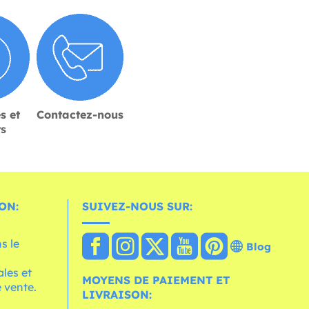
s et
Contactez-nous
rs
ON:
SUIVEZ-NOUS SUR:
s le
Blog
les et
MOYENS DE PAIEMENT ET
 vente.
LIVRAISON: