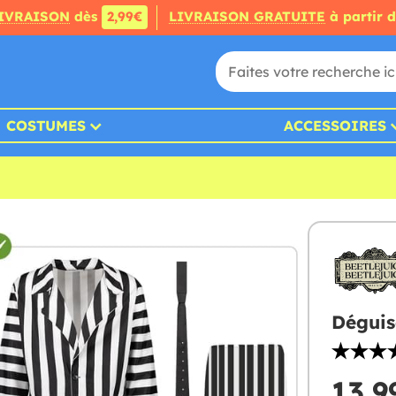
IVRAISON
dès
2,99€
LIVRAISON GRATUITE
à partir 
COSTUMES
ACCESSOIRES
Déguis
13,9