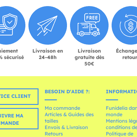
aiement
Livraison en
Livraison
Échange
 sécurisé
24-48h
gratuite dès
retou
50€
BESOIN D'AIDE ?:
INFORMATI
ICE CLIENT
Ma commande
Funidelia dan
Articles & Guides des
monde
UIVRE MA
tailles
Mentions léga
MMANDE
Envois & Livraison
conditions de
Retours
Politique de