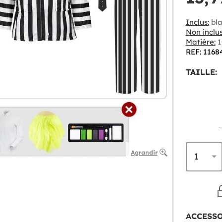
Inclus:
bla
Non inclus
Matière:
1
REF: 1168
TAILLE:
Agrandir
ACCESS