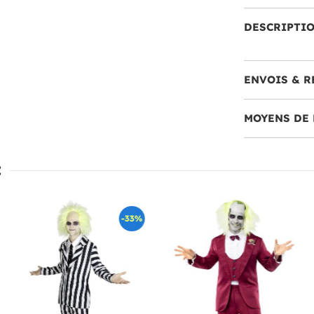
DESCRIPTI
ENVOIS & R
MOYENS DE 
:
-33%