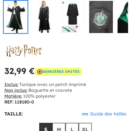
32,99 €
DERNIÈRES UNITÉS
Inclus:
Tunique avec un patch imprimé
Non inclus:
Baguette et cravate
Matière:
100% polyester
REF: 118180-0
TAILLE:
Guide des tailles
S
M
L
XL