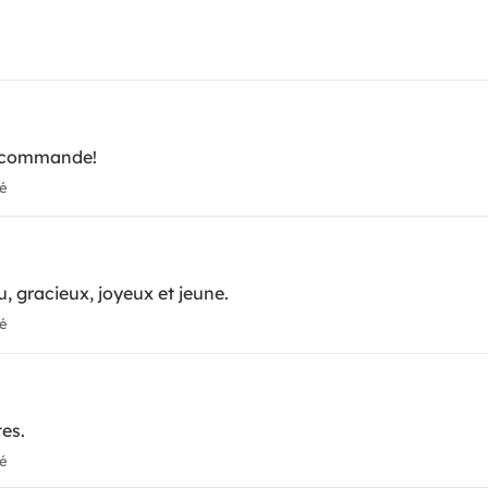
 recommande!
ié
u, gracieux, joyeux et jeune.
ié
es.
ié