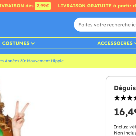
IVRAISON
dès
2,99€
LIVRAISON GRATUITE
à partir 
COSTUMES
ACCESSOIRES
ts Années 60: Mouvement Hippie
Déguis
16,4
Inclus:
vêt
Non inclus