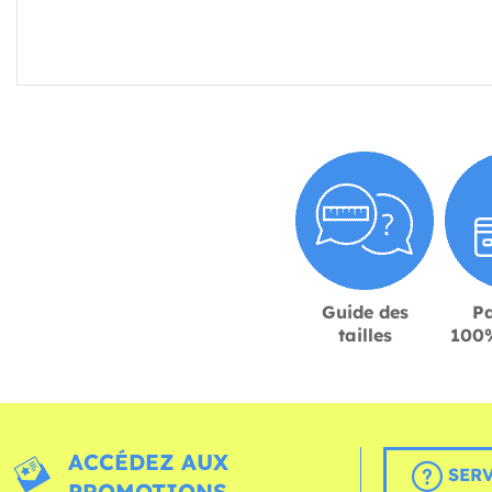
Guide des
P
tailles
100%
ACCÉDEZ AUX
SERV
PROMOTIONS