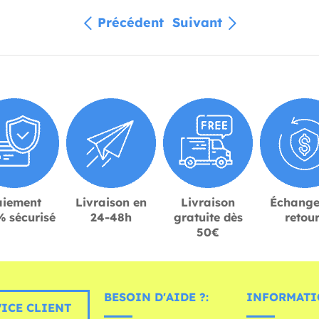
Précédent
Suivant
aiement
Livraison en
Livraison
Échange
 sécurisé
24-48h
gratuite dès
retou
50€
BESOIN D'AIDE ?:
INFORMATI
ICE CLIENT