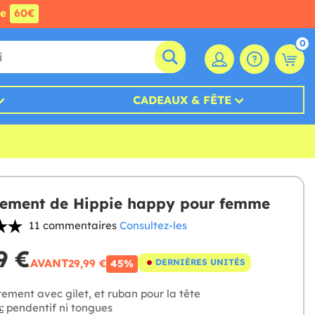
de
60€
0
CADEAUX & FÊTE
ement de Hippie happy pour femme
11 commentaires
Consultez-les
9 €
AVANT
29,99 €
DERNIÈRES UNITÉS
45%
ement avec gilet, et ruban pour la tête
:
pendentif ni tongues