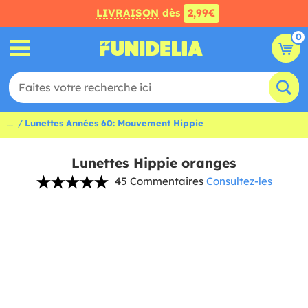
LIVRAISON
dès
2,99€
0
...
Lunettes Années 60: Mouvement Hippie
Lunettes Hippie oranges
45 Commentaires
Consultez-les