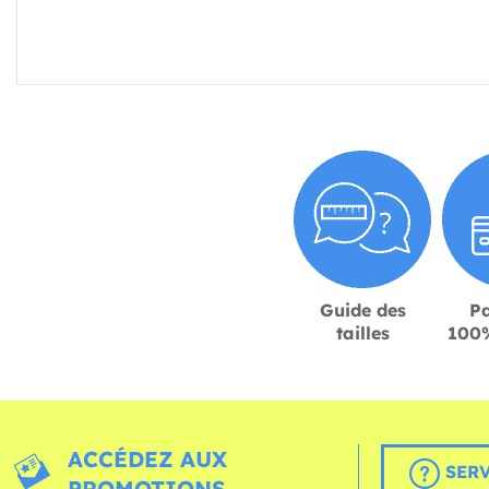
Guide des
P
tailles
100%
ACCÉDEZ AUX
SERV
PROMOTIONS