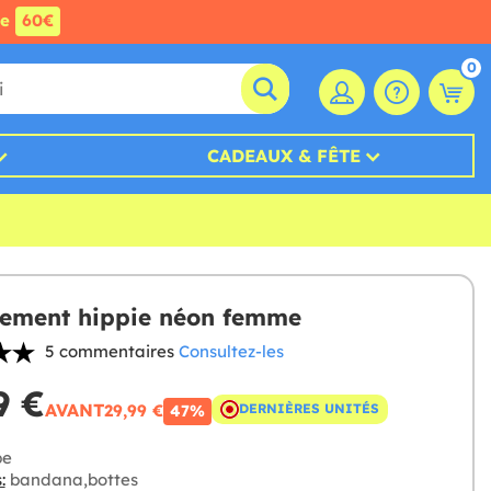
de
60€
0
CADEAUX & FÊTE
ement hippie néon femme
5 commentaires
Consultez-les
9 €
AVANT
29,99 €
DERNIÈRES UNITÉS
47%
be
:
bandana,bottes