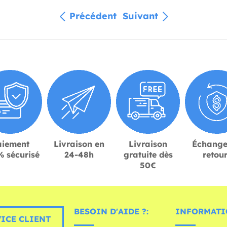
Précédent
Suivant
aiement
Livraison en
Livraison
Échange
 sécurisé
24-48h
gratuite dès
retou
50€
BESOIN D'AIDE ?:
INFORMATI
ICE CLIENT