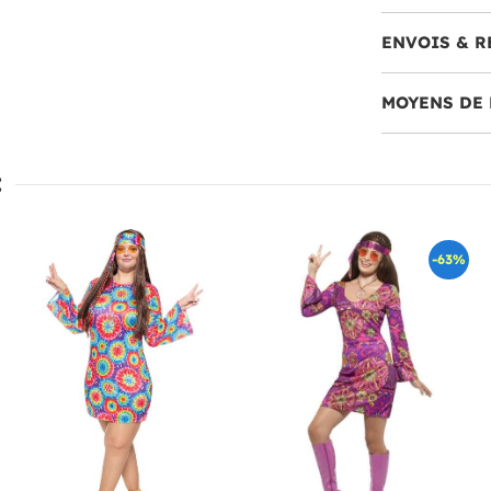
ENVOIS & R
MOYENS DE 
:
-63%