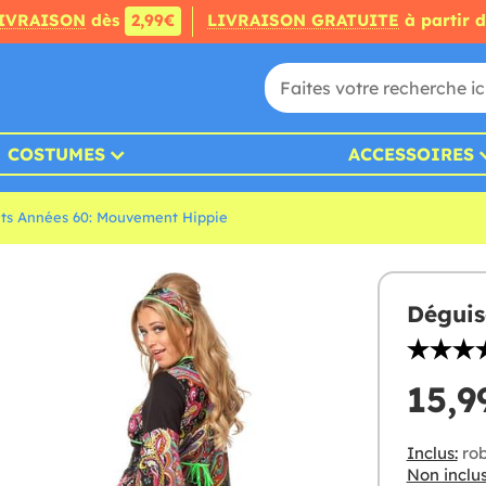
IVRAISON
dès
2,99€
LIVRAISON GRATUITE
à partir 
COSTUMES
ACCESSOIRES
ts Années 60: Mouvement Hippie
Déguis
15,9
Inclus:
ro
Non inclus