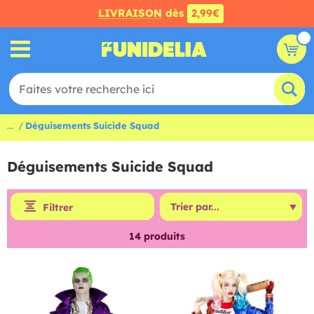
LIVRAISON
dès
2,99€
...
Déguisements Suicide Squad
Déguisements Suicide Squad
Filtrer
14
produits