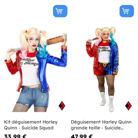
Kit déguisement Harley
Déguisement Harley Quinn
Quinn - Suicide Squad
grande taille - Suicide
Squad
33,99 €
47,99 €