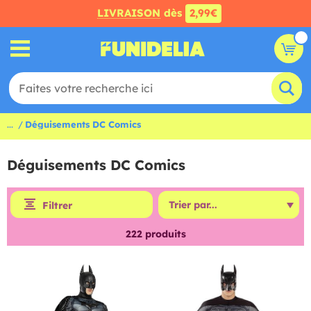
LIVRAISON
dès
2,99€
...
Déguisements DC Comics
Déguisements DC Comics
Filtrer
222
produits