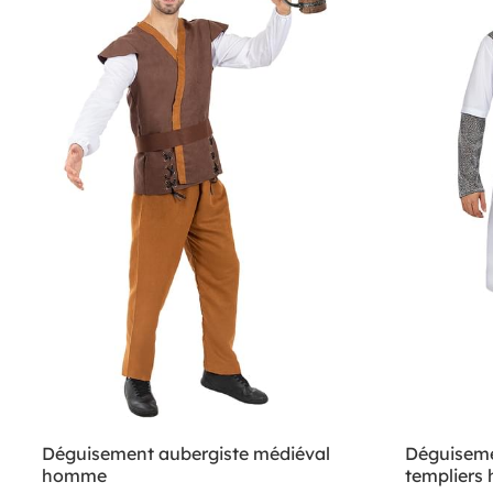
Déguisement aubergiste médiéval
Déguiseme
homme
templier