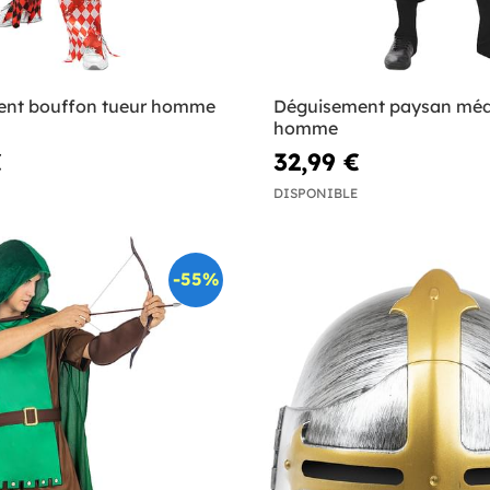
ent bouffon tueur homme
Déguisement paysan méd
homme
€
32,99 €
DISPONIBLE
-55%