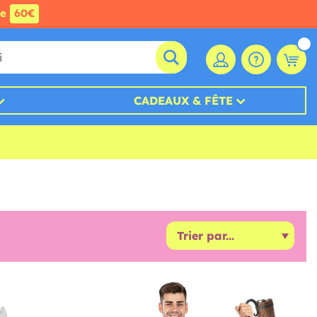
de
60€
CADEAUX & FÊTE