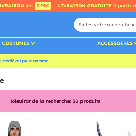
IVRAISON
dès
2,99€
LIVRAISON GRATUITE
à partir 
COSTUMES
ACCESSOIRES
s Médiéval pour Homme
e
Résultat de la recherche:
30
produits