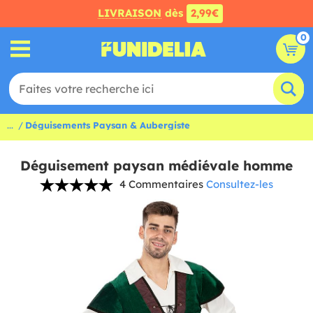
LIVRAISON
dès
2,99€
0
...
Déguisements Paysan & Aubergiste
Déguisement paysan médiévale homme
4 Commentaires
Consultez-les