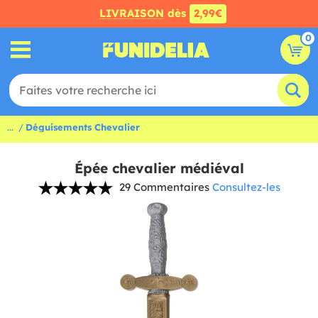
LIVRAISON
dès
2,99€
0
...
Déguisements Chevalier
Épée chevalier médiéval
29 Commentaires
Consultez-les