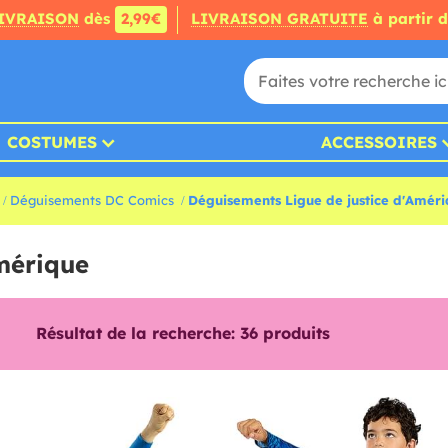
IVRAISON
dès
2,99€
LIVRAISON GRATUITE
à partir 
COSTUMES
ACCESSOIRES
Déguisements DC Comics
Déguisements Ligue de justice d'Amér
mérique
Résultat de la recherche:
36
produits