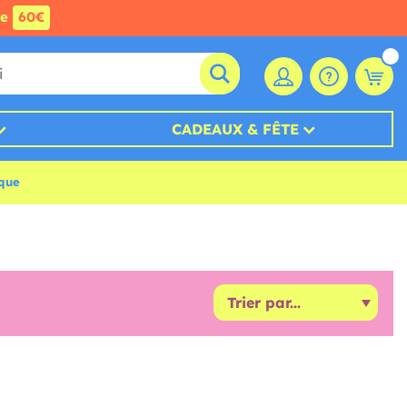
de
60€
CADEAUX & FÊTE
ique