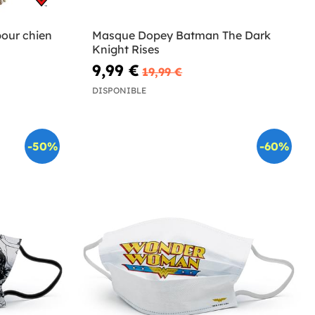
our chien
Masque Dopey Batman The Dark
Knight Rises
9,99 €
19,99 €
DISPONIBLE
-50%
-60%