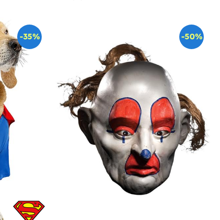
-35%
-50%