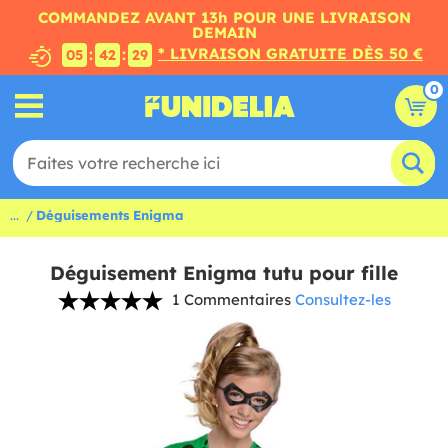
COMMANDEZ AVANT 13h POUR UNE LIVRAISON
DEMAIN
* LIVRAISON GRATUITE DÈS 50 €
:
:
05
42
28
0
...
Déguisements Enigma
Déguisement Enigma tutu pour fille
1 Commentaires
Consultez-les