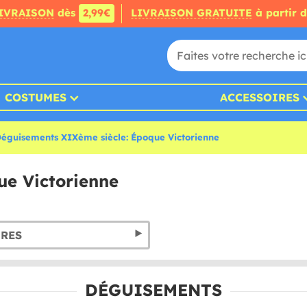
IVRAISON
dès
2,99€
LIVRAISON GRATUITE
à partir 
COSTUMES
ACCESSOIRES
éguisements XIXème siècle: Époque Victorienne
ue Victorienne
IRES
DÉGUISEMENTS