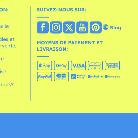
ON:
SUIVEZ-NOUS SUR:
s le
Blog
les et
MOYENS DE PAIEMENT ET
 vente.
LIVRAISON:
té
ise
nous?