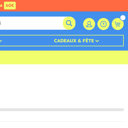
de
60€
CADEAUX & FÊTE