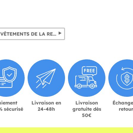
ROBES ET VÊTEMENTS DE LA RENAISSANCE : XV-XVI SIÈCLE
aiement
Livraison en
Livraison
Échange
 sécurisé
24-48h
gratuite dès
retou
50€