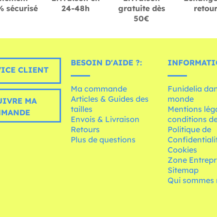
 sécurisé
24-48h
gratuite dès
retou
50€
BESOIN D'AIDE ?:
INFORMATI
ICE CLIENT
Ma commande
Funidelia dan
Articles & Guides des
monde
UIVRE MA
tailles
Mentions léga
MMANDE
Envois & Livraison
conditions de
Retours
Politique de
Plus de questions
Confidentiali
Cookies
Zone Entrepr
Sitemap
Qui sommes 