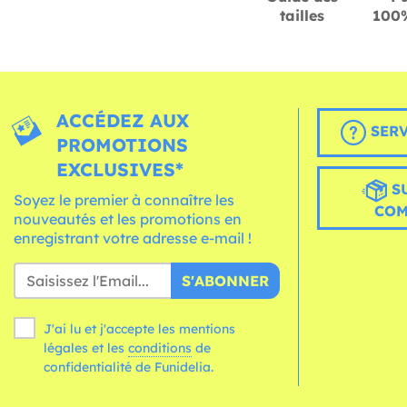
tailles
100%
ACCÉDEZ AUX
SERV
PROMOTIONS
EXCLUSIVES*
S
Soyez le premier à connaître les
CO
nouveautés et les promotions en
enregistrant votre adresse e-mail !
S'ABONNER
J'ai lu et j'accepte les mentions
légales et les
conditions
de
confidentialité de Funidelia.