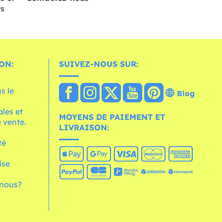
rs
ON:
SUIVEZ-NOUS SUR:
s le
Blog
les et
MOYENS DE PAIEMENT ET
 vente.
LIVRAISON:
té
ise
nous?