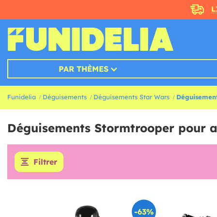
L
PAR THÈMES
Funidelia
Déguisements
Déguisements Star Wars
Déguisement
Déguisements Stormtrooper pour ad
Filtrer
-63%