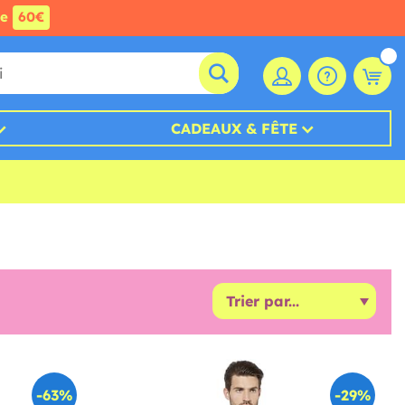
de
60€
CADEAUX & FÊTE
-63%
-29%