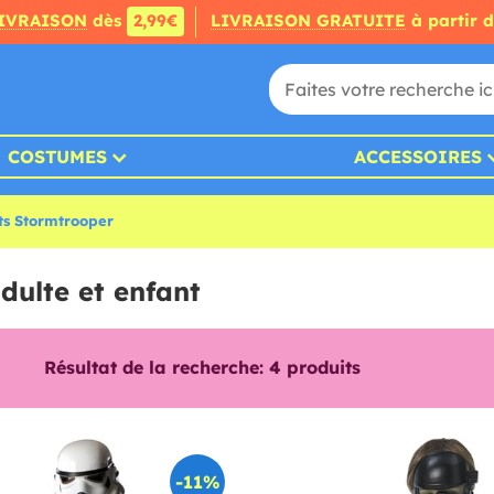
IVRAISON
dès
2,99€
LIVRAISON GRATUITE
à partir 
COSTUMES
ACCESSOIRES
s Stormtrooper
ulte et enfant
Résultat de la recherche:
4
produits
-11%