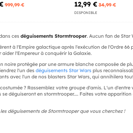
enfant
 €
12,99 €
999,99 €
34,99 €
DISPONIBLE
 dans ces
déguisements Stormtrooper
. Aucun fan de Star
nt à l'Empire galactique après l'exécution de l'Ordre 66 par
 aider l'Empereur à conquérir la Galaxie.
noire protégée par une armure blanche composée de plus
iendrez l'un des
déguisements Star Wars
plus reconnaissab
s avec l'un de nos blasters Star Wars, qui annihilera toute
 costumée ? Rassemblez votre groupe d'amis. L'un d'entre vo
s se déguiseront en stormtrooper.... Faites votre apparition
 les déguisements de Stormtrooper que vous cherchez !