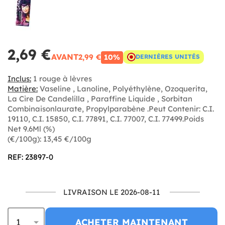
2,69 €
AVANT
2,99 €
10%
DERNIÈRES UNITÉS
Inclus:
1 rouge à lèvres
Matière:
Vaseline , Lanoline, Polyéthylène, Ozoquerita,
La Cire De Candelilla , Paraffine Liquide , Sorbitan
Combinaisonlaurate, Propylparabène .Peut Contenir: C.I.
19110, C.I. 15850, C.I. 77891, C.I. 77007, C.I. 77499.Poids
Net 9.6Ml (%)
(€/100g): 13,45 €/100g
REF: 23897-0
LIVRAISON LE 2026-08-11
ACHETER MAINTENANT