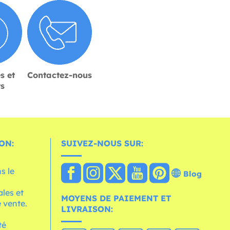
s et
Contactez-nous
rs
ON:
SUIVEZ-NOUS SUR:
s le
Blog
les et
MOYENS DE PAIEMENT ET
 vente.
LIVRAISON:
té