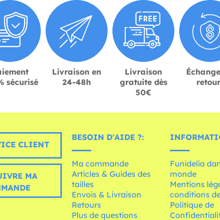
aiement
Livraison en
Livraison
Échange
 sécurisé
24-48h
gratuite dès
retou
50€
BESOIN D'AIDE ?:
INFORMATI
ICE CLIENT
Ma commande
Funidelia dan
Articles & Guides des
monde
UIVRE MA
tailles
Mentions léga
MMANDE
Envois & Livraison
conditions de
Retours
Politique de
Plus de questions
Confidentiali