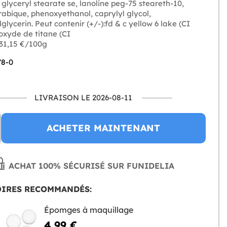
 glyceryl stearate se, lanoline peg-75 steareth-10,
bique, phenoxyethanol, caprylyl glycol,
glycerin. Peut contenir (+/-):fd & c yellow 6 lake (CI
oxyde de titane (CI
 31,15 €/100g
78-0
LIVRAISON LE 2026-08-11
ACHETER MAINTENANT
ACHAT 100% SÉCURISÉ SUR FUNIDELIA
OIRES RECOMMANDÉS:
Épomges à maquillage
4,99 €