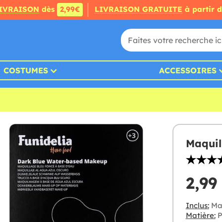
IVRAISON
dès
2,99€
LIVRAISON GRATUITE
à partir 
COSTUMES
ACCESSOIRES
Maquil
2,99
Inclus:
Maq
Matière:
P