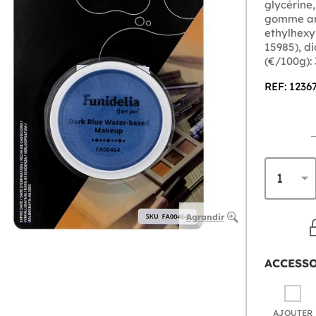
glycérine,
gomme ara
ethylhexyl
15985), di
(€/100g):
REF: 1236
Agrandir
ACCESS
AJOUTER